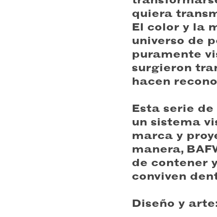
quiera transmi
El color y la
universo de p
puramente vis
surgieron tra
hacen reconoc
Esta serie de
un sistema vi
marca y proy
manera, BAF
de contener y
conviven dent
Diseño y arte