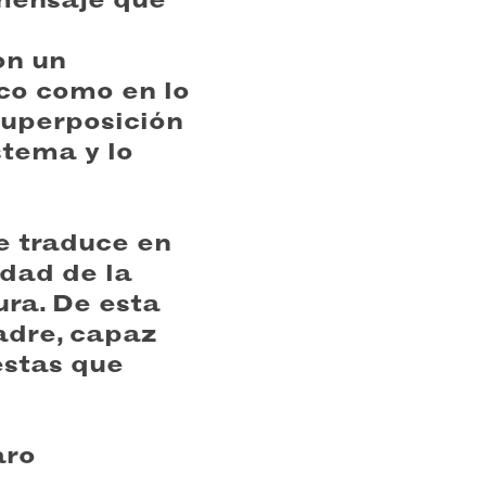
on un
ico como en lo
 superposición
stema y lo
e traduce en
idad de la
ra. De esta
dre, capaz
estas que
aro