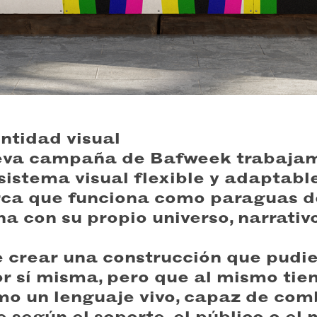
ntidad visual
eva campaña de Bafweek trabajam
sistema visual flexible y adaptabl
ca que funciona como paraguas 
na con su propio universo, narrativ
e crear una construcción que pudi
or sí misma, pero que al mismo tie
o un lenguaje vivo, capaz de com
 según el soporte, el público o el