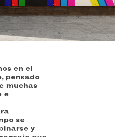
os en el
e, pensado
de muchas
o e
era
mpo se
binarse y
 mensaje que