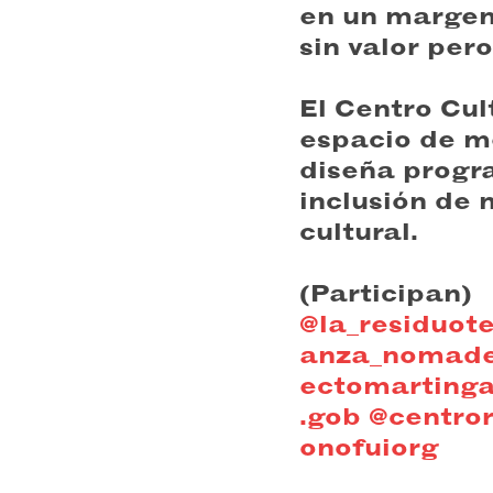
en un margen 
sin valor per
El Centro Cul
espacio de m
diseña progra
inclusión de 
cultural.
(Participan)
@la_residuot
anza_nomad
ectomartinga
.gob
@centror
onofuiorg