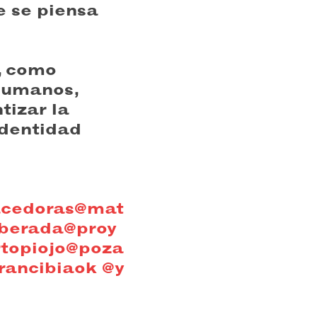
e se piensa
, como
humanos,
tizar la
identidad
acedoras
@mat
berada
@proy
topiojo
@poza
rancibiaok
@y