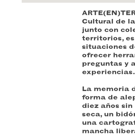
ARTE(EN)TERR
Cultural de l
junto con cole
territorios, 
situaciones d
ofrecer herr
preguntas y a
experiencias.
La memoria de
forma de ale
diez años sin
seca, un bidó
una cartograf
mancha libera