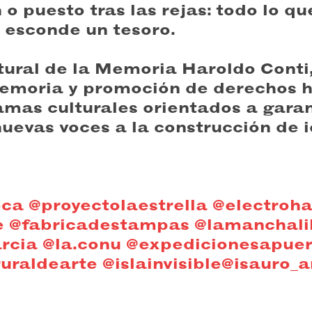
o puesto tras las rejas: todo lo qu
o esconde un tesoro.
tural de la Memoria Haroldo Conti
emoria y promoción de derechos 
mas culturales orientados a garan
nuevas voces a la construcción de 
eca
@proyectolaestrella
@electroh
e
@fabricadestampas
@lamanchali
rcia
@la.conu
@expedicionesapuer
uraldearte
@islainvisible
@isauro_a