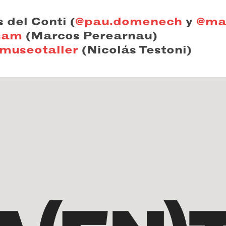
 del Conti (
@pau.domenech
y
@ma
sam
(Marcos Perearnau)
emuseotaller
(Nicolás Testoni)