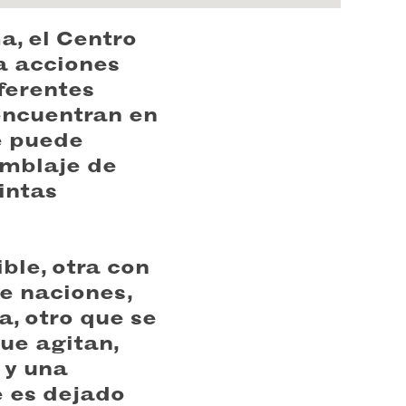
, el Centro
a acciones
iferentes
 encuentran en
e puede
amblaje de
intas
ble, otra con
e naciones,
a, otro que se
ue agitan,
 y una
e es dejado