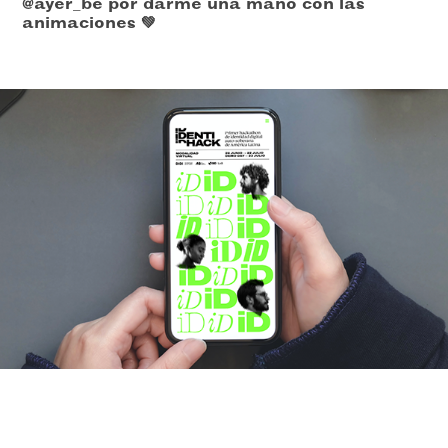
@ayer_be por darme una mano con las
animaciones ⁣💚