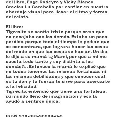
del libro, Euge Rodeyro y Vicky Blanco.
Gracias Lu Garabello por confiar en nuestro
abordaje visual para llevar el ritmo y forma
del relato.
El libro:
Tigresita se sentía triste porque creía que
no encajaba con los demás. Estaba un poco
perdida porque todo el tiempo le pedían que
se concentrara, que lograra hacer las cosas
del modo en que las cosas se hacían. Un día
le dijo a su mamá «¿Mami, por qué a mí me
cuesta todo tanto y soy distinta a los
demás?». Entonces la mamá le explicó que
no todos tenemos las mismas fortalezas ni
las mismas debilidades y que conocer cuál
es tu don y tu fuerza te sirve para acercarte
a la felicidad.
Tigresita entendió que tiene una fortaleza,
su mundo lleno de imaginación y eso la
ayudó a sentirse única.
ISBN 978-631-90099-6-5